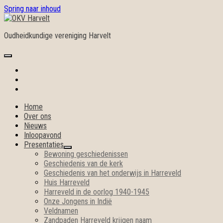
Spring naar inhoud
OKV
Harvelt
Oudheidkundige vereniging Harvelt
open
primair
facebook
menu
youtube
e-
mail
Home
Over ons
Nieuws
Inloopavond
Presentaties
open
Bewoning geschiedenissen
submenu
Geschiedenis van de kerk
Geschiedenis van het onderwijs in Harreveld
Huis Harreveld
Harreveld in de oorlog 1940-1945
Onze Jongens in Indië
Veldnamen
Zandpaden Harreveld krijgen naam