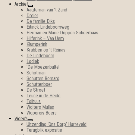
Archief
open
Aagteman van ’t Zand
submenu
Dreier
De familie Diks
Eitinck Lindeboomweg
Herman en Marie Doppen Scheerbaas
Hilferink – Van Uem
Klumperink
Krabben op ‘t Reinas
De Lindeboom
Lodiek
‘De Moezenbulte’
Schotman
Schutten Bernard
Schuttenboer
De Stroet
Teune in de Heide
Tolhuus
Wolters Mullas
Wopereis Boers
Video’s
open
Uitzending ‘Ons Dorp’ Harreveld
submenu
Terugblik expositie