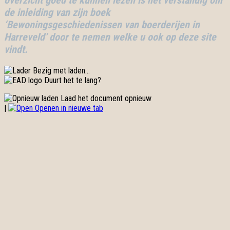
de inleiding van zijn boek
‘Bewoningsgeschiedenissen van boerderijen in
Harreveld’ door te nemen welke u ook op deze site
vindt.
Bezig met laden…
Duurt het te lang?
Laad het document opnieuw
|
Openen in nieuwe tab