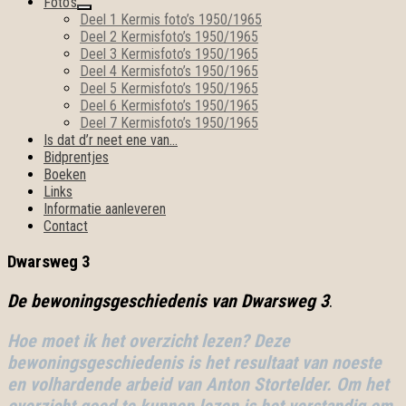
Foto’s
open
Deel 1 Kermis foto’s 1950/1965
submenu
Deel 2 Kermisfoto’s 1950/1965
Deel 3 Kermisfoto’s 1950/1965
Deel 4 Kermisfoto’s 1950/1965
Deel 5 Kermisfoto’s 1950/1965
Deel 6 Kermisfoto’s 1950/1965
Deel 7 Kermisfoto’s 1950/1965
Is dat d’r neet ene van…
Bidprentjes
Boeken
Links
Informatie aanleveren
Contact
Dwarsweg 3
De bewoningsgeschiedenis van Dwarsweg 3
.
Hoe moet ik het overzicht lezen? Deze
bewoningsgeschiedenis is het resultaat van noeste
en volhardende arbeid van Anton Stortelder. Om het
overzicht goed te kunnen lezen is het verstandig om